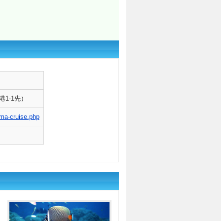
1-1先）
ma-cruise.php