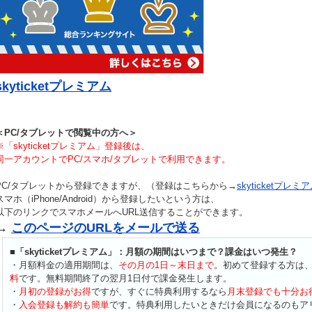
skyticketプレミアム
＜PC/タブレットで閲覧中の方へ＞
※「skyticketプレミアム」登録後は、
同一アカウントでPC/スマホ/タブレットで利用できます。
PC/タブレットから登録できますが、（登録はこちらから→
skyticketプレミ
スマホ（iPhone/Android）から登録したいという方は、
以下のリンクでスマホメールへURL送信することができます。
→
このページのURLをメールで送る
■「skyticketプレミアム」：月額の期間はいつまで？課金はいつ発生？
・月額料金の適用期間は、
その月の1日～末日まで
。初めて登録する方は
料
です。無料期間終了の翌月1日付で課金発生します。
・
月初の登録がお得
ですが、すぐに特典利用するなら
月末登録でも十分お
・
入会登録も解約も簡単
です。特典利用したいときだけ会員になるのもア