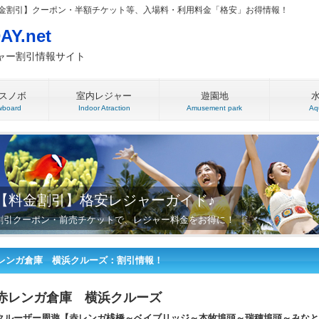
料金割引】クーポン・半額チケット等、入場料・利用料金「格安」お得情報！
AY.net
ャー割引情報サイト
スノボ
室内レジャー
遊園地
board
Indoor Atraction
Amusement park
Aq
【料金割引】格安レジャーガイド♪
割引クーポン・前売チケットで、レジャー料金をお得に！
レンガ倉庫 横浜クルーズ：割引情報！
赤レンガ倉庫 横浜クルーズ
クルーザー周遊【赤レンガ桟橋～ベイブリッジ～本牧埠頭～瑞穂埠頭～みなと