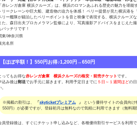
「赤レンガ倉庫 横浜クルーズ」は、横浜のロマンあふれる歴史の魅力を堪能
トリークレーンや巨大船、建造物の迫力を体感！ ペリー提督が見た横浜港を
ペリー艦隊が錨泊したペリーポイントを音と映像で表現する、横浜クルーズな
また、森日出夫プロカメラマン監修により、写真撮影アドバイスをまじえた撮
もバッチリです！
関東/神奈川県
観光名所
【ほぼ半額！】550円お得♪1,200円→650円
とってもお得な
赤レンガ倉庫 横浜クルーズの格安・前売チケット
です。
申込み後は
郵送
でお手元に届きます。利用予定日までに
５日～１週間ほど
の日
い。
※掲載の割引は、
「
skyticketプレミアム
」
という優待サイトの会員向け
550円）が必要ですが、登録初月は無料なので気軽に利用できます（無料期
会員登録後は、すぐにチケット申し込みなど、各種優待割引サービスを利用で