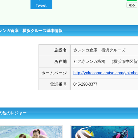
Tweet
レンガ倉庫 横浜クルーズ基本情報
施設名
赤レンガ倉庫 横浜クルーズ
所在地
ピア赤レンガ桟橋 （横浜市中区新港
ホームページ
http://yokohama-cruise.com/yokoha
電話番号
045-290-8377
の他のレジャー