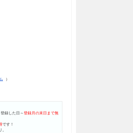
アム
）
、登録した日～
登録月の末日まで無
得
です！
リ。