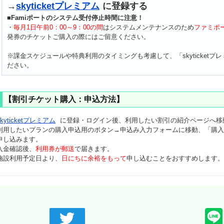
→
skyticketプレミアム
に登録する
■Famiポートのシステム受付停止時間に注意！
・
毎月1日午前0：00～9：00の間
はシステムメンテナンスのため
ファミポ
発券のチケットご購入の際にはご留意ください。
※課金スケジュールや特典利用のタイミングも考慮して、「skyticket
ださい。
【割引チケット購入：申込方法】
skyticketプレミアム
に登録・ログイン後、利用したい割引の紹介ページへ移
利用したいプランの購入申込用のボタン→申込み入力フォームに移動、「購入
申し込みます。
入金確認後、
利用券が郵送
で届きます。
施設利用予定日より、
日にちに余裕をもって
申し込むことをおすすめします。