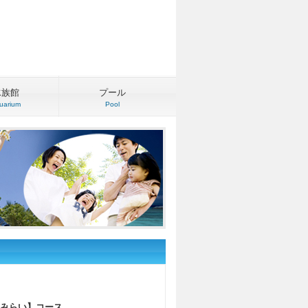
水族館
プール
uarium
Pool
みらい】コース。