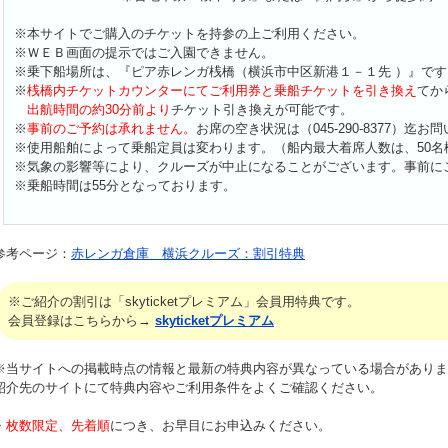
※本サイトでご購入のチケットを持参の上ご利用ください。
※ＷＥＢ画面の提示ではご入園できません。
※乗下船場所は、『ピア赤レンガ桟橋（横浜市中区新港１－１先 ）』です
※
桟橋内チケットカウンターにてご利用券と乗船チケットを引き換え
てか
出航時間の約30分前より
チケット引き換えが可能です。
※
事前のご予約は承れません。
お席の空き状況は（045-290-8377）迄
※使用船舶によって乗船定員は変わります。（船内最大着席人数は、50名
※気象の影響等により、クルーズが中止になることがございます。事前に
※乗船時間は55分となっております。
参考ページ：
赤レンガ倉庫 横浜クルーズ：割引特典
※ご紹介の割引は「skyticketプレミアム」会員用特典です。
会員登録はこちらから→
skyticketプレミアム
※当サイトへの掲載時点の情報と最新の特典内容が異なっている場合がありま
紹介先のサイトにて特典内容やご利用条件をよくご確認ください。
・
枚数限定、先着順
につき、お早目にお申込みください。