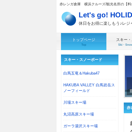
赤レンガ倉庫 横浜クルーズ/観光名所の【
Let's go! HOLID
休日をお得に楽しもう♪レジ
トップページ
スキー・
Top
Ski・Snow
スキー・スノーボード
白馬五竜＆Hakuba47
HAKUBA VALLEY 白馬岩岳ス
ノーフィールド
川場スキー場
赤
丸沼高原スキー場
ガーラ湯沢スキー場