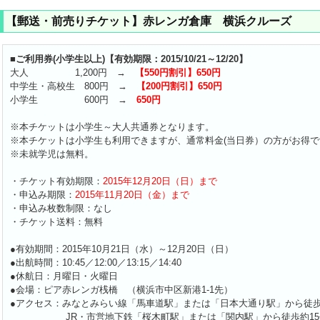
【郵送・前売りチケット】赤レンガ倉庫 横浜クルーズ
■ご利用券(小学生以上)【有効期限：2015/10/21～12/20】
大人 1,200円 →
【550円割引】650円
中学生・高校生 800円 →
【200円割引】650円
小学生 600円 →
650円
※本チケットは小学生～大人共通券となります。
※本チケットは小学生も利用できますが、通常料金(当日券）の方がお得で
※未就学児は無料。
・チケット有効期限：
2015年12月20日（日）まで
・申込み期限：
2015年11月20日（金）まで
・申込み枚数制限：なし
・チケット送料：無料
●有効期間：2015年10月21日（水）～12月20日（日）
●出航時間：10:45／12:00／13:15／14:40
●休航日：月曜日・火曜日
●会場：ピア赤レンガ桟橋 （横浜市中区新港1-1先）
●アクセス：みなとみらい線「馬車道駅」または「日本大通り駅」から徒歩
JR・市営地下鉄「桜木町駅」または「関内駅」から徒歩約15