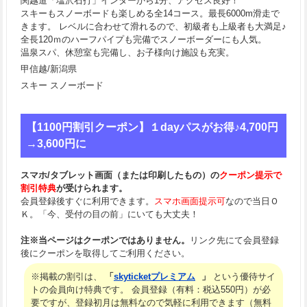
関越道「塩沢石打」インターから1分、アクセス良好！
スキーもスノーボードも楽しめる全14コース。最長6000m滑走で
きます。 レベルに合わせて滑れるので、初級者も上級者も大満足♪
全長120ｍのハーフパイプも完備でスノーボーダーにも人気。
温泉スパ、休憩室も完備し、お子様向け施設も充実。
甲信越/新潟県
スキー スノーボード
【1100円割引クーポン】１dayパスがお得♪4,700円
→3,600円に
スマホ/タブレット画面（または印刷したもの）の
クーポン提示で
割引特典
が受けられます。
会員登録後すぐに利用できます。
スマホ画面提示可
なので当日Ｏ
Ｋ。「今、受付の目の前」にいても大丈夫！
注※当ページはクーポンではありません。
リンク先にて会員登録
後にクーポンを取得してご利用ください。
※掲載の割引は、
「
skyticketプレミアム
」
という優待サイ
トの会員向け特典です。 会員登録（有料：税込550円）が必
要ですが、登録初月は無料なので気軽に利用できます（無料