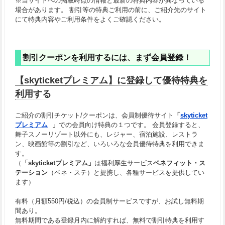
※当サイトへの掲載時点の情報と最新の特典内容が異なっている
場合があります。 割引等の特典ご利用の前に、ご紹介先のサイト
にて特典内容やご利用条件をよくご確認ください。
割引クーポンを利用するには、まず会員登録！
【skyticketプレミアム】に登録して優待特典を
利用する
ご紹介の割引チケット/クーポンは、会員制優待サイト
「
skyticket
プレミアム
」
での会員向け特典の１つです。 会員登録すると、
舞子スノーリゾート以外にも、レジャー、宿泊施設、レストラ
ン、映画館等の割引など、いろいろな会員優待特典を利用できま
す。
（
「skyticketプレミアム」
は福利厚生サービス
ベネフィット・ス
テーション
（ベネ・ステ）と提携し、各種サービスを提供してい
ます）
有料（月額550円/税込）の会員制サービスですが、
お試し無料期
間
あり。
無料期間である登録月内に解約すれば、無料で割引特典を利用す