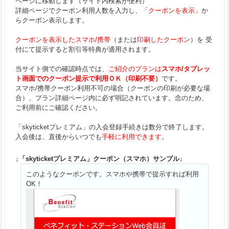
ページに移動します（サイト内検索が便利）
詳細ページでクーポン利用人数を入力し、
「クーポンを表示」
か
らクーポン表示します。
クーポンを表示したスマホ/携帯
（または
印刷したクーポン
）を 受
付にて提示すると割引等特典が適用されます。
当サイト側での確認時点では、
ご紹介のプランは
スマホ/タブレッ
ト画面でのクーポン提示で利用ＯＫ（印刷不要）
です。
スマホ/携帯クーポン利用不可の場合（クーポンの印刷が必要な場
合）、プラン詳細ページ内に必ず明記されています。念のため、
ご利用前にご確認ください。
「skyticketプレミアム」の入会登録手続きは数分で終了します。
入会後は、直後からいつでも
手軽に利用できます。
↓「skyticketプレミアム」クーポン（スマホ）サンプル↓
このようなクーポンです。スマホや携帯で提示すれば利用
OK！