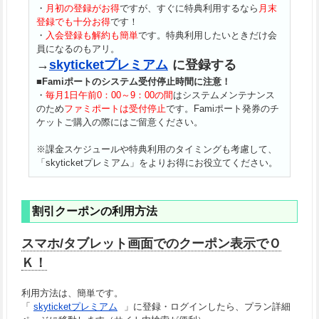
・
月初の登録がお得
ですが、すぐに特典利用するなら
月末
登録でも十分お得
です！
・
入会登録も解約も簡単
です。特典利用したいときだけ会
員になるのもアリ。
→
skyticketプレミアム
に登録する
■Famiポートのシステム受付停止時間に注意！
・
毎月1日午前0：00～9：00の間
はシステムメンテナンス
のため
ファミポートは受付停止
です。Famiポート発券のチ
ケットご購入の際にはご留意ください。
※課金スケジュールや特典利用のタイミングも考慮して、
「skyticketプレミアム」をよりお得にお役立てください。
割引クーポンの利用方法
スマホ/タブレット画面でのクーポン表示でＯ
Ｋ！
利用方法は、簡単です。
「
skyticketプレミアム
」に登録・ログインしたら、プラン詳細