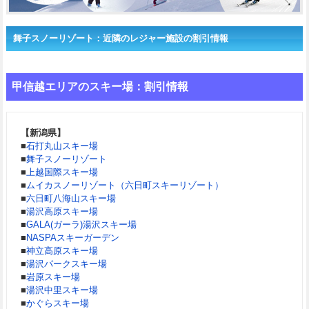
舞子スノーリゾート：近隣のレジャー施設の割引情報
甲信越エリアのスキー場：割引情報
【新潟県】
■
石打丸山スキー場
■
舞子スノーリゾート
■
上越国際スキー場
■
ムイカスノーリゾート（六日町スキーリゾート）
■
六日町八海山スキー場
■
湯沢高原スキー場
■
GALA(ガーラ)湯沢スキー場
■
NASPAスキーガーデン
■
神立高原スキー場
■
湯沢パークスキー場
■
岩原スキー場
■
湯沢中里スキー場
■
かぐらスキー場