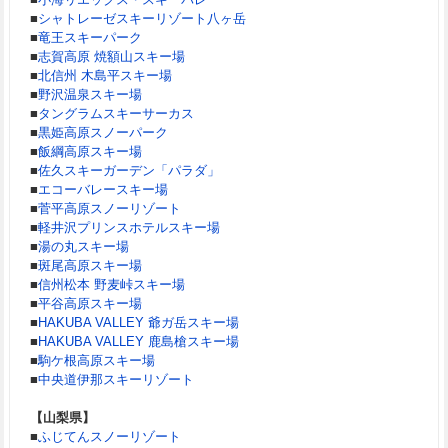
■
シャトレーゼスキーリゾート八ヶ岳
■
竜王スキーパーク
■
志賀高原 焼額山スキー場
■
北信州 木島平スキー場
■
野沢温泉スキー場
■
タングラムスキーサーカス
■
黒姫高原スノーパーク
■
飯綱高原スキー場
■
佐久スキーガーデン「パラダ」
■
エコーバレースキー場
■
菅平高原スノーリゾート
■
軽井沢プリンスホテルスキー場
■
湯の丸スキー場
■
斑尾高原スキー場
■
信州松本 野麦峠スキー場
■
平谷高原スキー場
■
HAKUBA VALLEY 爺ガ岳スキー場
■
HAKUBA VALLEY 鹿島槍スキー場
■
駒ケ根高原スキー場
■
中央道伊那スキーリゾート
【山梨県】
■
ふじてんスノーリゾート