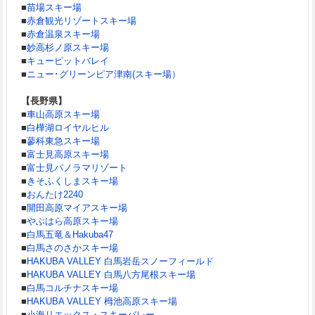
■
苗場スキー場
■
赤倉観光リゾートスキー場
■
赤倉温泉スキー場
■
妙高杉ノ原スキー場
■
キューピットバレイ
■
ニュー･グリーンピア津南(スキー場）
【長野県】
■
車山高原スキー場
■
白樺湖ロイヤルヒル
■
蓼科東急スキー場
■
富士見高原スキー場
■
富士見パノラマリゾート
■
きそふくしまスキー場
■
おんたけ2240
■
開田高原マイアスキー場
■
やぶはら高原スキー場
■
白馬五竜＆Hakuba47
■
白馬さのさかスキー場
■
HAKUBA VALLEY 白馬岩岳スノーフィールド
■
HAKUBA VALLEY 白馬八方尾根スキー場
■
白馬コルチナスキー場
■
HAKUBA VALLEY 栂池高原スキー場
■
小海リエックス・スキーバレー