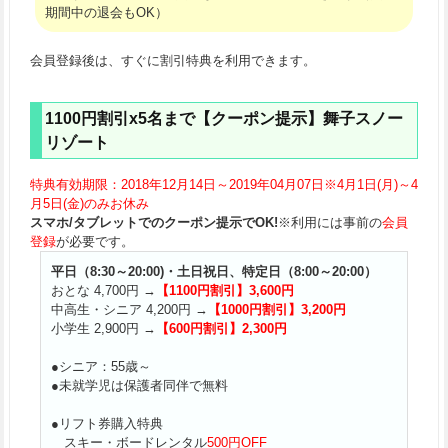
期間中の退会もOK）
会員登録後は、すぐに割引特典を利用できます。
1100円割引x5名まで【クーポン提示】舞子スノー
リゾート
特典有効期限：2018年12月14日～2019年04月07日※4月1日(月)～4
月5日(金)のみお休み
スマホ/タブレットでのクーポン提示でOK!
※利用には事前の
会員
登録
が必要です。
平日（8:30～20:00)・土日祝日、特定日（8:00～20:00）
おとな 4,700円 →
【1100円割引】3,600円
中高生・シニア 4,200円 →
【1000円割引】3,200円
小学生 2,900円 →
【600円割引】2,300円
●シニア：55歳～
●未就学児は保護者同伴で無料
●リフト券購入特典
スキー・ボードレンタル
500円OFF