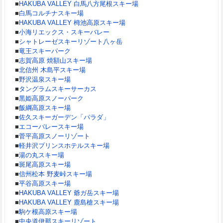
■
HAKUBA VALLEY 白馬八方尾根スキー場
■
白馬コルチナスキー場
■
HAKUBA VALLEY 栂池高原スキー場
■
小海リエックス・スキーバレー
■
シャトレーゼスキーリゾート八ヶ岳
■
竜王スキーパーク
■
志賀高原 焼額山スキー場
■
北信州 木島平スキー場
■
野沢温泉スキー場
■
タングラムスキーサーカス
■
黒姫高原スノーパーク
■
飯綱高原スキー場
■
佐久スキーガーデン「パラダ」
■
エコーバレースキー場
■
菅平高原スノーリゾート
■
軽井沢プリンスホテルスキー場
■
湯の丸スキー場
■
斑尾高原スキー場
■
信州松本 野麦峠スキー場
■
平谷高原スキー場
■
HAKUBA VALLEY 爺ガ岳スキー場
■
HAKUBA VALLEY 鹿島槍スキー場
■
駒ケ根高原スキー場
■
中央道伊那スキーリゾート