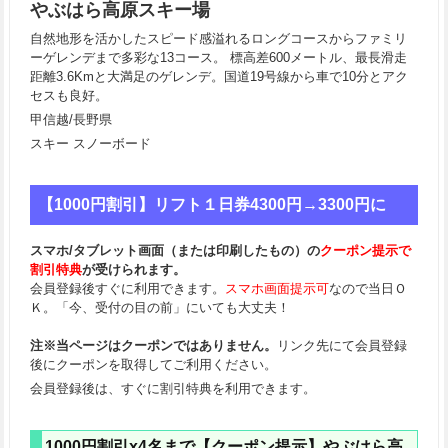
やぶはら高原スキー場
自然地形を活かしたスピード感溢れるロングコースからファミリ
ーゲレンデまで多彩な13コース。 標高差600メートル、最長滑走
距離3.6Kmと大満足のゲレンデ。国道19号線から車で10分とアク
セスも良好。
甲信越/長野県
スキー スノーボード
【1000円割引】リフト１日券4300円→3300円に
スマホ/タブレット画面（または印刷したもの）の
クーポン提示で
割引特典
が受けられます。
会員登録後すぐに利用できます。
スマホ画面提示可
なので当日Ｏ
Ｋ。「今、受付の目の前」にいても大丈夫！
注※当ページはクーポンではありません。
リンク先にて会員登録
後にクーポンを取得してご利用ください。
会員登録後は、すぐに割引特典を利用できます。
1000円割引x4名まで【クーポン提示】やぶはら高