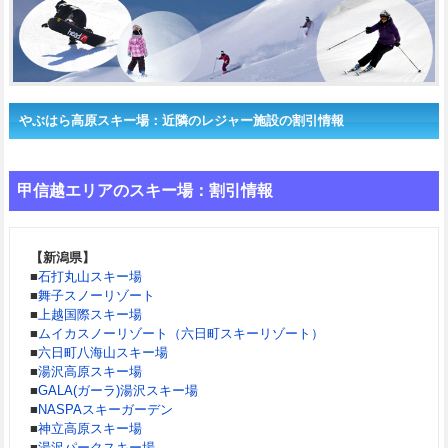
やぶはら高原スキー場：近隣のレジャー施設の割引情報
甲信越エリアのスキー場：割引情報
【新潟県】
■
石打丸山スキー場
■
舞子スノーリゾート
■
上越国際スキー場
■
ムイカスノーリゾート（六日町スキーリゾート）
■
六日町八海山スキー場
■
湯沢高原スキー場
■
GALA(ガーラ)湯沢スキー場
■
NASPAスキーガーデン
■
神立高原スキー場
■
湯沢パークスキー場