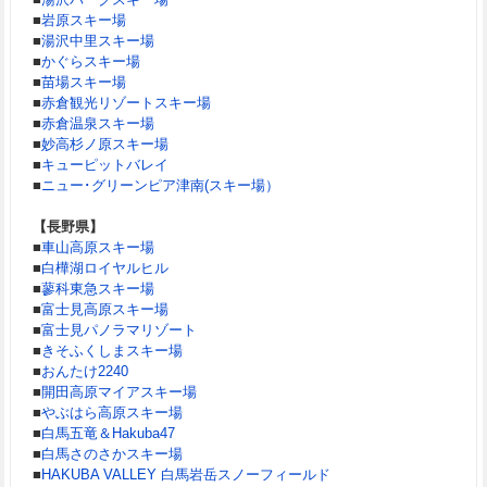
■
岩原スキー場
■
湯沢中里スキー場
■
かぐらスキー場
■
苗場スキー場
■
赤倉観光リゾートスキー場
■
赤倉温泉スキー場
■
妙高杉ノ原スキー場
■
キューピットバレイ
■
ニュー･グリーンピア津南(スキー場）
【長野県】
■
車山高原スキー場
■
白樺湖ロイヤルヒル
■
蓼科東急スキー場
■
富士見高原スキー場
■
富士見パノラマリゾート
■
きそふくしまスキー場
■
おんたけ2240
■
開田高原マイアスキー場
■
やぶはら高原スキー場
■
白馬五竜＆Hakuba47
■
白馬さのさかスキー場
■
HAKUBA VALLEY 白馬岩岳スノーフィールド